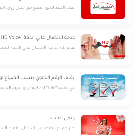
إلغاء الخط لاحق الدفع من خلال زيارة أحد
تجربة الجيل الخامس وخدما
نوعية في قطاع الاتصالات 
خدمة الاتصال عالي الدقة "HD Voice"
نُقدم لك خدمة "الاتصال عالي الدقة" لتتمتع باتص
إيقاف الرقم الخلوي بسبب الضياع أو
مع قائمة #159* لا حاجة لزيارة مركز الخدمات !
رقمي الجديد
أخبِر جميع المتصلين بك (على رقمك السابق