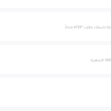
ك بطلب *159# مجاناً.