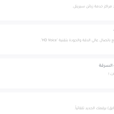
 مراكز خدمة زبائن سيريتل.
ت متقدمة.. سيريتل تقود نقلة
السورية.
ال عالي الدقة والجودة بتقنية "HD Voice".
 السرقة
) برقمك الجديد تلقائياً.