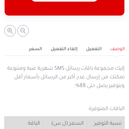
خدمات التعبئة والرصيد
تفاصيل الخدمة
عرض المزيد
خدمات التجوال
مراكز الخدمة المعتمدة
عن سيريتل
خدمات الخطوط
أماكن استخدام سيريتل كاش
اتصل بنا
الوصف
التفعيل
إلغاء التفعيل
السعر
شبكة التوزيع
إليك مجموعة باقات رسائل SMS شهرية غنية ومتنوعة
تمكنك من إرسال عددٍ أكبر من الرسائل بأسعار أقل
وبتوفير يصل حتى 88%.
الإجراءات
الباقات المتوفرة:
نسبة التوفير
السعر (ل.س)
الباقة