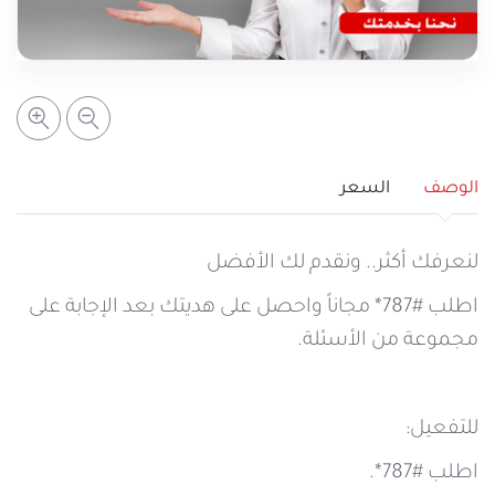
خدمات التعبئة والرصيد
تفاصيل الخدمة
عرض المزيد
خدمات التجوال
مراكز الخدمة المعتمدة
عن سيريتل
خدمات الخطوط
أماكن استخدام سيريتل كاش
اتصل بنا
الوصف
السعر
شبكة التوزيع
لنعرفك أكثر.. ونقدم لك الأفضل
اطلب #787* مجاناً واحصل على هديتك بعد الإجابة على
الإجراءات
مجموعة من الأسئلة.
للتفعيل:
اطلب #787*.