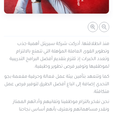
خدمات التعبئة والرصيد
تفاصيل الخدمة
عرض المزيد
خدمات التجوال
مراكز الخدمة المعتمدة
عن سيريتل
خدمات الخطوط
أماكن استخدام سيريتل كاش
اتصل بنا
منذ انطلاقتها، أدركت شركة سيريتل أهمية جذب
وتطوير القوى العاملة المؤهلة التي تتمتع بالالتزام
شبكة التوزيع
وتعدد الخبرات إذ تلتزم بتقديم أفضل البرامج التدريبية
لموظفيها وتوفير فرص تطوير وظيفية.
الإجراءات
كما وتتعهد بتأمين بيئة عمل فعالة وحرفية مفعمة بجو
التحدي إضافة إلى اتباع أفضل الطرق لتوفير فرص عمل
متكافئة.
نحن نفخر بالتزام موظفينا وتفانيهم وأدائهم الممتاز
ونقدر مساهماتهم ونعترف بأنهم أساس نجاحنا