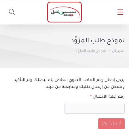
الأخبار
نموذج طلب المزوِّد
المسؤولية الاجتماعية
سيريتل
نموذج طلب المزوِّد
خطوط سيريتل
أخبار صحفية
المنتجات الأخرى
باقات مسبقة الدفع
يرجى إدخال رقم الهاتف الخلوي الخاص بك ليصلك رمز التأكيد
وتتمكن من إرسال طلبك ومتابعته من قبلنا.
باقات لاحقة الدفع
سيريتل كاش
رقم جهة الاتصال
*
المساعدة والدعم
خدمات الأخبار والمعلومات
برنامج شكراً
أرسل الرمز