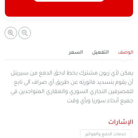
خدمات التعبئة والرصيد
تفاصيل الخدمة
عرض المزيد
خدمات التجوال
مراكز الخدمة المعتمدة
عن سيريتل
خدمات الخطوط
أماكن استخدام سيريتل كاش
اتصل بنا
الوصف
التفعيل
السعر
شبكة التوزيع
يمكن لأي زبون مشترك بخط لاحق الدفع من سيريتل
أن يقوم بتسديد فاتورته عن طريق أي صراف آلي تابع
للمصرفين التجاري السوري والعقاري المتواجدين في
الإجراءات
جميع أنحاء سوريا وبأي وقت
الإشارات
خدمات الدفع والفواتير