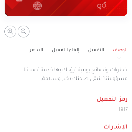
خدمات التعبئة والرصيد
تفاصيل الخدمة
عرض المزيد
خدمات التجوال
مراكز الخدمة المعتمدة
عن سيريتل
خدمات الخطوط
أماكن استخدام سيريتل كاش
اتصل بنا
الوصف
التفعيل
إلغاء التفعيل
السعر
شبكة التوزيع
خطوات ونصائح يومية تزوّدك بها خدمة "صحتنا
مسؤوليتنا" لتبقى صحتك بخير وسلامة.
الإجراءات
رمز التفعيل
1917
الإشارات