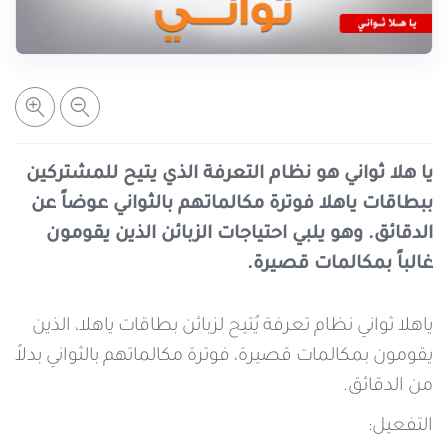
خدمات التعبئة والرصيد
تفاصيل الخدمة
عرض المزيد
خدمات التجوال
مراكز الخدمة المعتمدة
عن سيريتل
خدمات الخطوط
أماكن استخدام سيريتل كاش
اتصل بنا
يا هلا ثواني هو نظام التعرفة الذي يتيح للمشتركين
ببطاقات ياهلا فوترة مكالماتهم بالثواني عوضاً عن
شبكة التوزيع
الدقائق. وهو يلبي احتياجات الزبائن الذين يقومون
غالباً بمكالمات قصيرة.
الإجراءات
ياهلا ثواني نظام تعرفة يُتيح لزبائن بطاقات ياهلا، الذين
يقومون بمكالمات قصيرة، فوترة مكالماتهم بالثواني بدلاً
من الدقائق.
التفعيل: