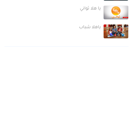
يا هلا ثواني
ياهلا شباب