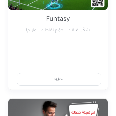
Funtasy
شكّل فرقك... جمّع نقاطك... واربح!
المزيد