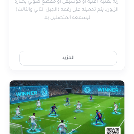
"رنة بغنية" أغنية أو موسيقى أو مقطع صوتي يختاره
الزبون، يتم تحميله على رقمه (الجيل الثاني والثالث)
ليسمعه المتصلين به.
المزيد