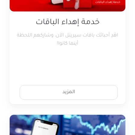
خدمة إهداء الباقات
اهْدِ أحبائك باقات سيريتل الآن، وشاركهم اللحظة
أينما كانوا!
المزيد