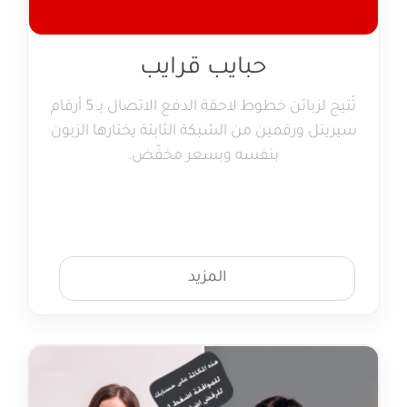
حبايب قرايب
تُتيح لزبائن خطوط لاحقة الدفع الاتصال بـ 5 أرقام
سيريتل ورقمين من الشبكة الثابتة يختارها الزبون
بنفسه وبسعر مخفّض.
المزيد