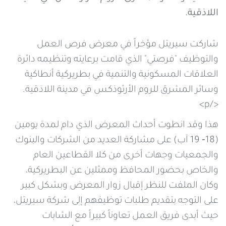
خدمات التعبئة والرصيد
تفاصيل الخدمة
اللاذقية.
عرض المزيد
خدمات التجوال
شاركت سيريتل مؤخراً في معرض فرص العمل
مراكز الخدمة المعتمدة
عن سيريتل
والتوظيف "فرصتي" الذي قامت برعايته وتنظيمه دائرة
خدمات الخطوط
العلاقات المسكونية والتنمية في بطريركية أنطاكية
أماكن استخدام سيريتل كاش
اتصل بنا
وسائر المشرق للروم الأرثوذكس في مدينة اللاذقية.
</p>
شبكة التوزيع
هذا وقد انطوت أحداث المعرض الذي دام لمدة يومين
(18‐ 19 آب) على مشاركة العديد من الشركات والبنوك
الإجراءات
والجمعيات وجهات أخرى من كلا القطاعين العام
والخاص بحضور المحافظ وممثلين عن البطريركية،
وكان الملفت للنظر إقبال زوار المعرض وبشكل كبير
على التوجه بتقديم طلبات توظيفهم إلى شركة سيريتل،
حيث أبدى فريق العمل تعاوناً كبيراً مع الشابات