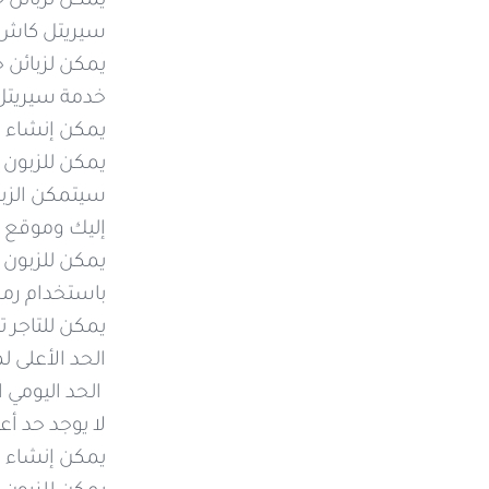
سيريتل كاش 
خدمة سيريتل
يمكن إنشاء 
يمكن للزبون
إليك وموقع MySyriatel.
يمكن للزبون ا
باستخدام رم
يمكن للتاجر ت
الحد الأعلى لمج
الحد اليومي الأع
لا يوجد حد أ
يمكن إنشاء ومسح رموز QR خاصة بمبالغ عمليات الدفع والتح