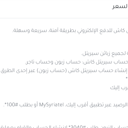
لسعر
كاش للدفع الإلكتروني بطريقة آمنة، سريعة وسهلة.
 لجميع زبائن سيريتل.
لحساب سيريتل كاش: حساب زبون وحساب تاجر.
 إنشاء حساب سيريتل كاش (حساب زبون) عبر إحدى الطرق الت
رب إليك
ر تطبيق أقرب إليك، MySyriatel أو بطلب #100*.