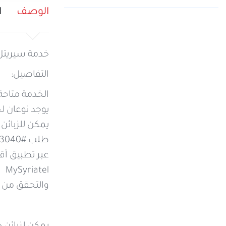
الوصف
ا
خدمة سيريتل 
التفاصيل:
الخدمة متاحة
يوجد نوعان 
يمكن للزبائن
طلب #3040*
عبر تطبيق أق
MySyriatel
والتحقق من الرصيد عب