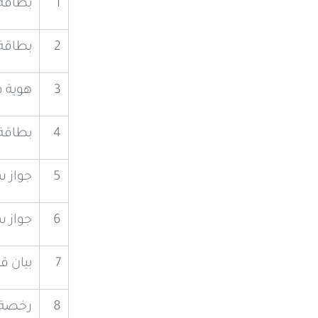
1
بطاقة 
2
بطاقة 
3
هوية 
4
بطاقة
5
جواز 
6
جواز س
7
بيان ق
8
رخصة ق