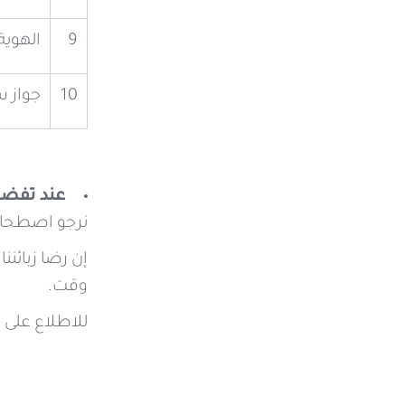
9
الهوية
10
جواز س
عند تفضلك
نرجو اصطحاب
إن رضا زبائنن
وقت.
للاطلاع على 