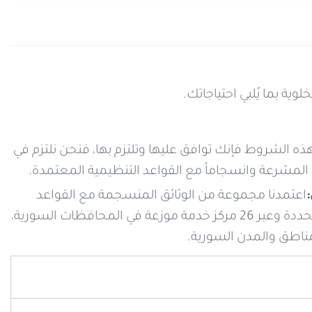
ية بما يُلبي احتياجاتك.
ه الشروط فإنك توافق عليها وتلتزم بها، فنحن نلتزم في
 المشرعة وانسجاماً مع القواعد التنظيمية المعتمدة.
اعتمدنا مجموعة من الوثائق المنسجمة مع القواعد
التنظيمية وتبعاً لشرائح زبائن سيريتل، حيث تتم عملية الشراء وفق آلية محددة وعبر 26 مركز خدمة موزعة في المحافظات السورية،
لمناطق والمدن السورية.