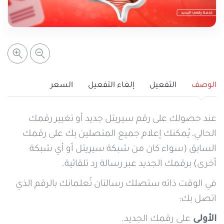
خدمات التعبئة والرصيد
تفاصيل الخدمة
عرض المزيد
خدمات التجوال
مراكز الخدمة المعتمدة
عن سيريتل
خدمات الخطوط
أماكن استخدام سيريتل كاش
اتصل بنا
الوصف
التفعيل
إلغاء التفعيل
السعر
شبكة التوزيع
عند حصولك على رقم سيريتل جديد أو تغيير رقمك
الحالي، يُمكنك إعلام جميع المتصلين بك على رقمك
السابق (سواء كان من شبكة سيريتل أو أي شبكة
الإجراءات
أخرى) برقمك الجديد عبر رسالة رد تلقائية.
في الوقت ذاته ستصلك رسالتان تُعلمانك بالرقم الذي
اتصل بك:
الأولى
على رقمك الجديد.