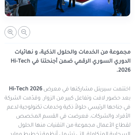
خدمات التعبئة والرصيد
تفاصيل الخدمة
عرض المزيد
خدمات التجوال
مراكز الخدمة المعتمدة
عن سيريتل
خدمات الخطوط
أماكن استخدام سيريتل كاش
اتصل بنا
مجموعة من الخدمات والحلول الذكية، و نهائيات
الدوري السوري الرقمي ضمن أجنحتنا في Hi-Tech
شبكة التوزيع
2026.
اختتمت سيريتل مشاركتها في معرض
Hi-Tech 2026
الإجراءات
بعد حضور لافت وتفاعل كبير من الزوار. وقدّمت الشركة
في جناحها الرئيسي حلولاً ذكية وخدمات تكنولوجية لدعم
الأفراد والشركات، فعرضت في القسم المخصص
لقطاع الأعمال مجموعة من التقنيات منها الحلول
السحابية المتكاملة، التي تشمل أنظمة تخطيط موارد