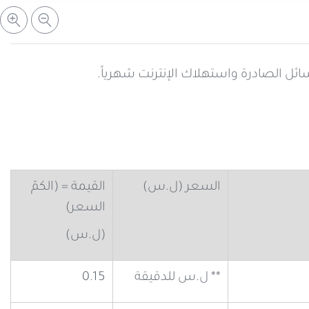
ئل الصادرة واستهلاك الإنترنت شهرياً.
السعر (ل.س)
القيمة = (الكمّ
السعر)
(ل.س)
** ل.س للدقيقة
0.15