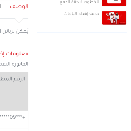
للخطوط لاحقة الدفع
الوصف
ا
خدمة إهداء الباقات
يُمكن لزبائن
معلومات إض
الفاتورة الت
الرقم المط
+***09********