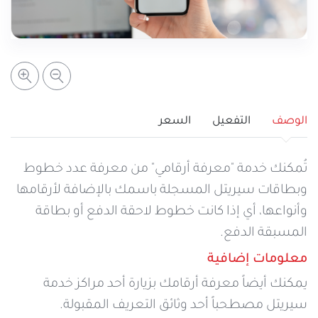
خدمات التعبئة والرصيد
تفاصيل الخدمة
عرض المزيد
خدمات التجوال
مراكز الخدمة المعتمدة
عن سيريتل
خدمات الخطوط
أماكن استخدام سيريتل كاش
اتصل بنا
الوصف
التفعيل
السعر
شبكة التوزيع
تُمكنك خدمة "معرفة أرقامي" من معرفة عدد خطوط
وبطاقات سيريتل المسجلة باسمك بالإضافة لأرقامها
وأنواعها، أي إذا كانت خطوط لاحقة الدفع أو بطاقة
الإجراءات
المسبقة الدفع.
معلومات إضافية
يمكنك أيضاً معرفة أرقامك بزيارة أحد مراكز خدمة
سيريتل مصطحباً أحد وثائق التعريف المقبولة.