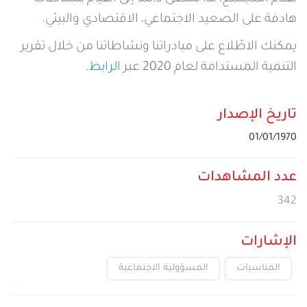
خدمات التعبئة والرصيد
تفاصيل الخدمة
هادفة على الصعيد الاجتماعي، الاقتصادي والبيئي.
عرض المزيد
يمكنك الاطّلاع على مبادراتنا ونشاطاتنا من خلال تقرير
خدمات التجوال
مراكز الخدمة المعتمدة
عن سيريتل
التنمية المستدامة لعام 2020 عبر
الرابط
.
خدمات الخطوط
أماكن استخدام سيريتل كاش
اتصل بنا
تاريخ الإصدار
01/01/1970
شبكة التوزيع
عدد المشاهدات
342
الإجراءات
الإشارات
المناسبات
المسؤولية الاجتماعية