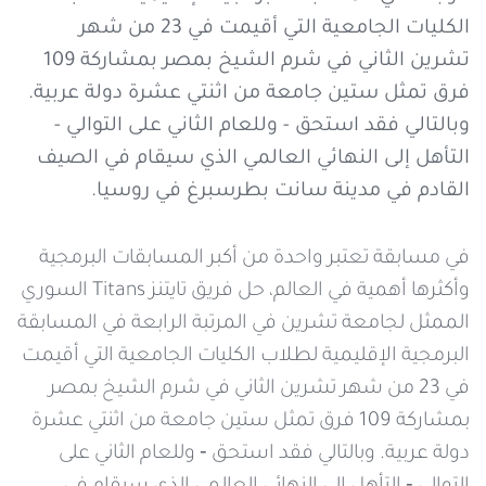
خدمات التعبئة والرصيد
تفاصيل الخدمة
الكليات الجامعية التي أقيمت في 23 من شهر
عرض المزيد
تشرين الثاني في شرم الشيخ بمصر بمشاركة 109
خدمات التجوال
فرق تمثل ستين جامعة من اثنتي عشرة دولة عربية.
مراكز الخدمة المعتمدة
عن سيريتل
وبالتالي فقد استحق - وللعام الثاني على التوالي -
التأهل إلى النهائي العالمي الذي سيقام في الصيف
خدمات الخطوط
أماكن استخدام سيريتل كاش
اتصل بنا
القادم في مدينة سانت بطرسبرغ في روسيا.
شبكة التوزيع
في مسابقة تعتبر واحدة من أكبر المسابقات البرمجية
وأكثرها أهمية في العالم، حل فريق تايتنز Titans السوري
الممثل لجامعة تشرين في المرتبة الرابعة في المسابقة
الإجراءات
البرمجية الإقليمية لطلاب الكليات الجامعية التي أقيمت
في 23 من شهر تشرين الثاني في شرم الشيخ بمصر
بمشاركة 109 فرق تمثل ستين جامعة من اثنتي عشرة
دولة عربية. وبالتالي فقد استحق ‐ وللعام الثاني على