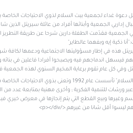
ت متقدمة.. سيريتل تقود نقلة
غداء لجمعية بيت السلام لذوي الاحتياجات الخاصة يوم الثلاثاء 10/1/2012 في أحد مطاعم
السورية.
ال إداريي الجمعية وأبنائها أفراد من عائلة سيريتل الذين 
الجمعية فقدّمت الطفلة دارين شرحا عن طريقة التطريز الت
"أنا ذكية إيه وبفهما عالطاير"
ريتل هذه في إطار مسؤوليتها الاجتماعية ودعمها لكافة ش
م فيسهل اندماجهم فيه ويصبحوا أفرادا فاعلين في بنائه و
تل وفي كل عام تقوم برعاية المخيم السنوي لهذه الجمعية
ا عبر ورشات للتنمية الفكرية ; وأخرى مهنية بمتابعة عدد م
رسم وغيرها وبيع القطع التي يتم إنجازها في معرض خيري ف
ليسوا أقل شانا من غيرهم.</p></div>