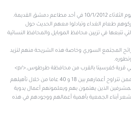
عرض المزيد
 دمشق القديمة.
شاركوهم طعام الغداء وتبادلوا معهم الحديث حول
ي تتبعها في تزيين محافظ الموبايل والمحافظ النسائية
رائح المجتمع السوري وخاصة هذه الشريحة منهم لتزيد
تطوره.
 في قرية كفرسيتا بالقرب من محافظة طرطوس.</p>
جمعية "بيت السلام" تأسست عام 1992 وتعنى بذوي الاحتياجات الخاصة ممن تتراوح أعمارهم بين 18 و 40 عاما من خلال تأهيلهم
ن المشرفين الذين يهتمون بهم ويعلمونهم أعمال يدوية
يشعر أبناء الجمعية بأهمية أعمالهم ووجودهم في هذه