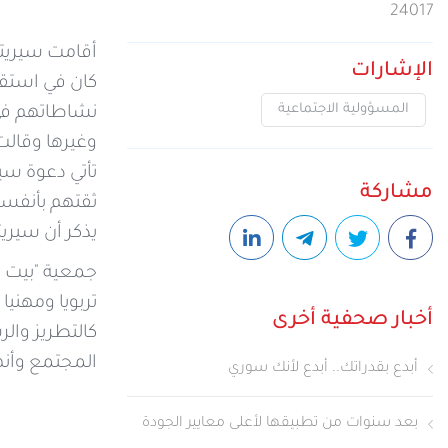
24017
تجربة الجيل الخامس وخدما
أقامت سيريتل دعوة 
نوعية في قطاع الاتصالات 
الإشارات
كان في استقب
المسؤولية الاجتماعية
نشاطاتهم في 
وغيرها وقالت:
تأتي دعوة سي
مشاركة
ثقتهم بأنفسه
يذكر أن سيري
تربويا ومهني
أخبار صحفية أخرى
كالتطريز وال
المجتمع وأنهم 
أبدع بقدراتك.. أبدع لأنك سوري
بعد سنوات من تطبيقها لأعلى معايير الجودة