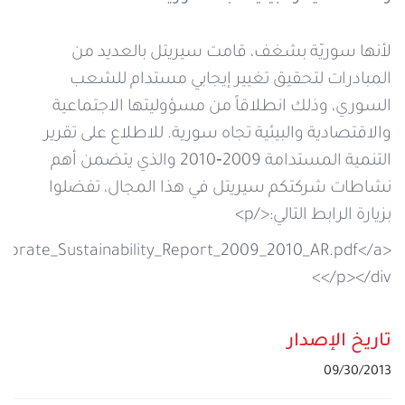
خدمات التعبئة والرصيد
تفاصيل الخدمة
عرض المزيد
لأنها سوريّة بشغف، قامت سيريتل بالعديد من
خدمات التجوال
المبادرات لتحقيق تغيير إيجابي مستدام للشعب
مراكز الخدمة المعتمدة
عن سيريتل
السوري، وذلك انطلاقاً من مسؤوليتها الاجتماعية
خدمات الخطوط
والاقتصادية والبيئية تجاه سورية. للاطلاع على تقرير
أماكن استخدام سيريتل كاش
اتصل بنا
التنمية المستدامة 2009‐2010 والذي يتضمن أهم
نشاطات شركتكم سيريتل في هذا المجال، تفضلوا
شبكة التوزيع
بزيارة الرابط التالي:</p>
orporate_Sustainability_Report_2009_2010_AR.pdf</a>
الإجراءات
</p></div>
تاريخ الإصدار
09/30/2013