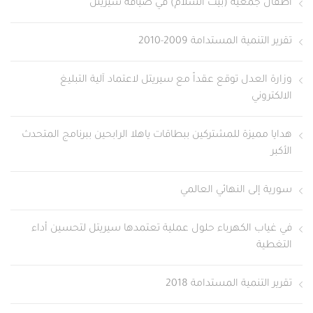
أطفال جمعية (بيت السلام) في ضيافة سيريتل
تقرير التنمية المستدامة 2009-2010
وزارة العدل توقع عقداً مع سيريتل لاعتماد آلية التبليغ
الالكتروني
هدايا مميزة للمشتركين ببطاقات ياهلا الرابحين ببرنامج المتحدث
الأكبر
سورية إلى النهائي العالمي
في غياب الكهرباء حلول عملية تعتمدها سيريتل لتحسين أداء
التغطية
تقرير التنمية المستدامة 2018