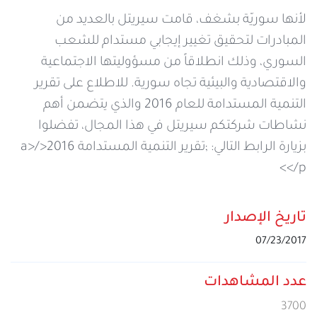
خدمات التعبئة والرصيد
تفاصيل الخدمة
لأنها سوريّة بشغف، قامت سيريتل بالعديد من
عرض المزيد
المبادرات لتحقيق تغيير إيجابي مستدام للشعب
خدمات التجوال
السوري، وذلك انطلاقاً من مسؤوليتها الاجتماعية
مراكز الخدمة المعتمدة
عن سيريتل
والاقتصادية والبيئية تجاه سورية. للاطلاع على تقرير
خدمات الخطوط
التنمية المستدامة للعام 2016 والذي يتضمن أهم
أماكن استخدام سيريتل كاش
اتصل بنا
نشاطات شركتكم سيريتل في هذا المجال، تفضلوا
بزيارة الرابط التالي: ;
تقرير التنمية المستدامة 2016</a>
شبكة التوزيع
</p>
الإجراءات
تاريخ الإصدار
07/23/2017
عدد المشاهدات
3700