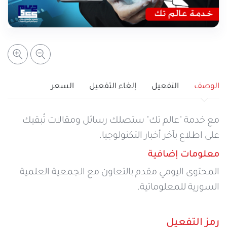
خدمات التعبئة والرصيد
تفاصيل الخدمة
عرض المزيد
خدمات التجوال
مراكز الخدمة المعتمدة
عن سيريتل
خدمات الخطوط
أماكن استخدام سيريتل كاش
اتصل بنا
الوصف
التفعيل
إلغاء التفعيل
السعر
شبكة التوزيع
مع خدمة "عالم تك" ستصلك رسائل ومقالات تُبقيك
على اطلاع بآخر أخبار التكنولوجيا.
الإجراءات
معلومات إضافية
المحتوى اليومي مقدم بالتعاون مع الجمعية العلمية
السورية للمعلوماتية.
رمز التفعيل