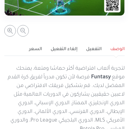
خدمات التعبئة والرصيد
تفاصيل الخدمة
عرض المزيد
خدمات التجوال
مراكز الخدمة المعتمدة
عن سيريتل
خدمات الخطوط
أماكن استخدام سيريتل كاش
اتصل بنا
الوصف
التفعيل
إلغاء التفعيل
السعر
شبكة التوزيع
لتجربة ألعاب افتراضية أكثر حماسًا ومتعة، يمنحك
موقع
Funtasy
فرصة لأن تكون مدرباً لفريق كرة القدم
المفضل لديك. قم بتشكيل فريقك الافتراضي من
الإجراءات
لاعبين حقيقيين يشاركون في الدوريات العالمية مثل
الدوري الإنجليزي الممتاز، الدوري الإسباني، الدوري
الإيطالي، الدوري الفرنسي، الدوري الألماني، الدوري
الأمريكي MLS، الدوري البلجيكي Pro League، والدوري