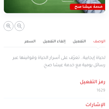
خدمات التعبئة والرصيد
تفاصيل الخدمة
عرض المزيد
خدمات التجوال
مراكز الخدمة المعتمدة
عن سيريتل
خدمات الخطوط
أماكن استخدام سيريتل كاش
اتصل بنا
الوصف
التفعيل
إلغاء التفعيل
السعر
شبكة التوزيع
لحياة إيجابية.. تعرّف على أسرار الحياة وقوانينها عبر
رسائل يومية مع خدمة عيشا صح.
الإجراءات
رمز التفعيل
1629
الإشارات