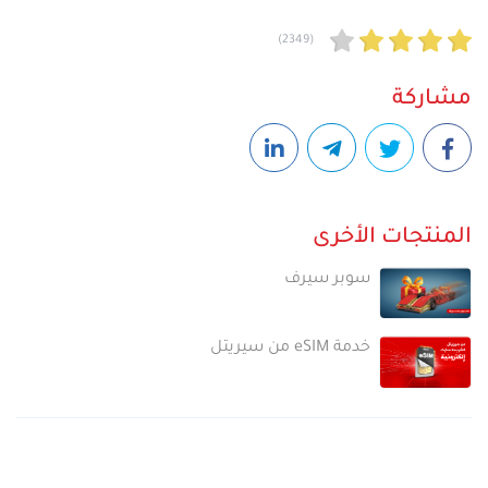
(2349)
مشاركة
المنتجات الأخرى
سوبر سيرف
خدمة eSIM من سيريتل