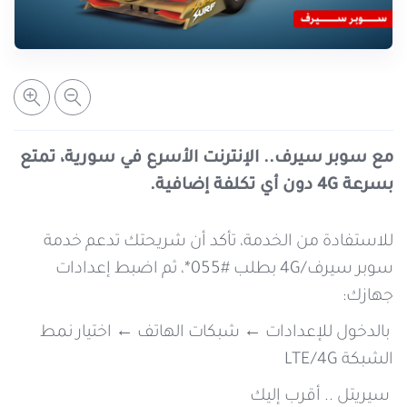
خدمات التعبئة والرصيد
تفاصيل الخدمة
عرض المزيد
خدمات التجوال
مراكز الخدمة المعتمدة
عن سيريتل
خدمات الخطوط
أماكن استخدام سيريتل كاش
اتصل بنا
مع سوبر سيرف.. الإنترنت الأسرع في سورية، تمتع
بسرعة 4G دون أي تكلفة إضافية.
شبكة التوزيع
للاستفادة من الخدمة، تأكد أن شريحتك تدعم خدمة
سوبر سيرف/4G بطلب #055*، ثم اضبط إعدادات
الإجراءات
جهازك:
بالدخول للإعدادات ← شبكات الهاتف ← اختيار نمط
الشبكة LTE/4G
سيريتل .. أقرب إليك