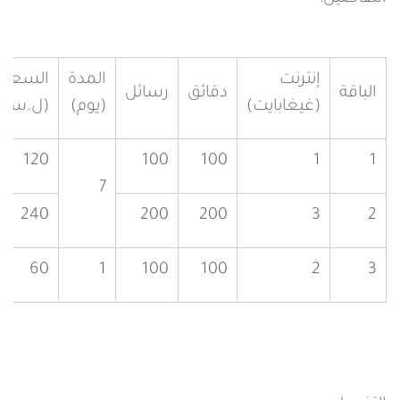
إنترنت
المدة
السعر
الباقة
دقائق
رسائل
(غيغابايت)
(يوم)
(ل.س)
120
100
100
1
1
7
240
200
200
3
2
60
1
100
100
2
3