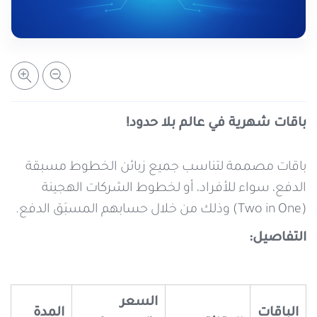
خدمات التعبئة والرصيد
تفاصيل الخدمة
عرض المزيد
خدمات التجوال
مراكز الخدمة المعتمدة
عن سيريتل
خدمات الخطوط
أماكن استخدام سيريتل كاش
اتصل بنا
باقات شهرية في عالم بلا حدود!
شبكة التوزيع
باقات مصممة لتناسب جميع زبائن الخطوط مسبقة
الدفع، سواء للأفراد، أو لخطوط الشركات الهجينة
(Two in One) وذلك من خلال حسابهم المسبَق الدفع.
الإجراءات
التفاصيل:
السعر
الباقات
المدة