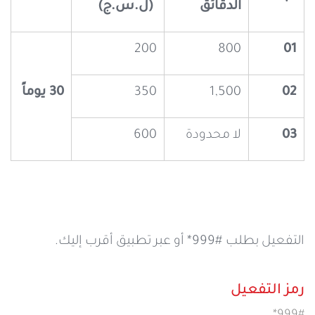
الدقائق
(ل.س.ج)
200
800
01
02
1,500
350
30 يوماً
03
لا محدودة
600
التفعيل بطلب
#999* أو عبر تطبيق أقرب إليك.
رمز التفعيل
*999#