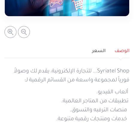
خدمات التعبئة والرصيد
تفاصيل الخدمة
عرض المزيد
خدمات التجوال
مراكز الخدمة المعتمدة
عن سيريتل
خدمات الخطوط
أماكن استخدام سيريتل كاش
اتصل بنا
الوصف
السعر
شبكة التوزيع
Syriatel Shop... للتجارة الإلكترونية، يقدم لك وصولاً
فورياً لمجموعة واسعة من القسائم الرقمية لـ:
الإجراءات
ألعاب الفيديو.
تطبيقات من المتاجر العالمية.
منصات الترفيه والتسوق.
خدمات ومنتجات رقمية متنوعة.