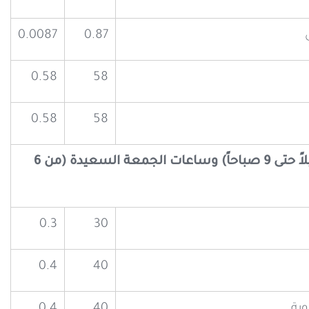
0.0087
0.87
0.58
58
0.58
58
التعرفة المخفضة (من 12 ليلاً حتى 9 صباحاً) وساعات الجمعة السعيدة (من 6
0.3
30
0.4
40
وية
40
0.4