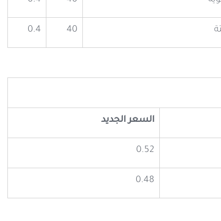
ة
40
0.4
السعر الجديد
0.52
0.48