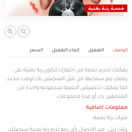
خدمات التعبئة والرصيد
تفاصيل الخدمة
عرض المزيد
خدمات التجوال
مراكز الخدمة المعتمدة
عن سيريتل
خدمات الخطوط
أماكن استخدام سيريتل كاش
اتصل بنا
الوصف
التفعيل
إلغاء التفعيل
السعر
شبكة التوزيع
يمكنك تحديد نغمة من اختيارك لتكون رنة بغنية على
رقمك يتم سماعها من قبل المتصلين بك لوقت محدد،
كما يمكنك تخصيص النغمة لمجموعة واحدة من
الإجراءات
المتصلين بك أو عدة مجموعات.
معلومات إضافية
ميزات رنة بغنية:
رنتك رنتي: عند الاتصال بأي رقم لديه رنة بغنية ستصلك