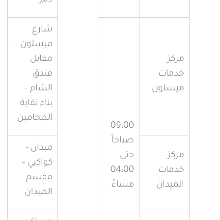
شارع
ميسلون –
مركز
مقابل
خدمات
فندق
ميسلون
الشام –
بناء نقابة
المحامين
09:00
صباحاً
ميدان -
مركز
حتى
كواكبي –
خدمات
04:00
مقسم
الميدان
مساءً
الميدان