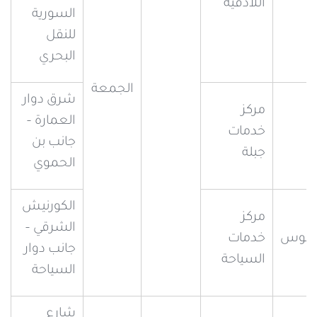
اللاذقية
السورية
للنقل
البحري
الجمعة
شرق دوار
مركز
العمارة –
خدمات
جانب بن
جبلة
الحموي
الكورنيش
مركز
الشرقي –
طوس
خدمات
جانب دوار
السياحة
السياحة
شارع