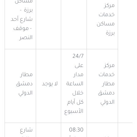
مساكن
مركز
برزة -
خدمات
شارع أحد
مساكن
- موقف
برزة
النصر
24/7
مركز
على
خدمات
مدار
مطار
مطار
الساعة
لا يوجد
دمشق
دمشق
خلال
الدولي
الدولي
كل أيام
الأسبوع
08:30
شارع