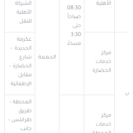
الأهلية
الشركة
08:30
الأهلية
صباحاً
للنقل
حتى
3:30
عكرمة
مساءً
الجديدة –
مركز
الجمعة
شارع
خدمات
الحضارة –
الحضارة
مقابل
الإطفائية
ص
المحطة –
طريق
مركز
طرابلس –
خدمات
جانب