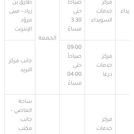
مركز
صباحاً
طارق بن
ويداء
خدمات
حتى
زياد – مبنى
السويداء
3:30
مزوّد
مساءً
الإنترنت
الجمعة
09:00
مركز
صباحاً
جانب مركز
خدمات
حتى
البريد
درعا
04:00
مساءً
ساحة
العاصي –
مركز
جانب
ه
خدمات
مكتب