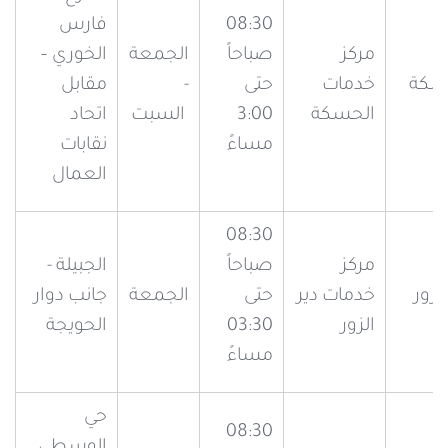
08:30
فارس
مركز
صباحاً
الجمعة
الخوري –
سكة
خدمات
حتى
-
مقابل
الحسكة
3:00
السبت
اتحاد
مساءً
نقابات
العمال
08:30
مركز
صباحاً
الجبيلة -
الزور
خدمات دير
حتى
الجمعة
جانب دوار
الزور
03:30
الحويجة
مساءً
حي
08:30
الوسطى