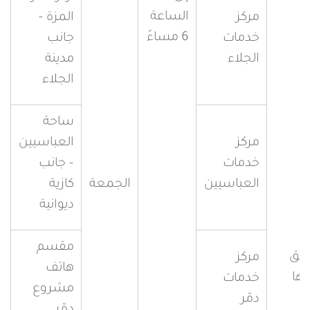
الساعة
مركز
المزة –
6 مساءً
خدمات
جانب
الجلاء
مدينة
الجلاء
ساحة
مركز
العباسيين
خدمات
– جانب
العباسيين
الجمعة
كازية
ديوانية
مقسم
شق
مركز
هاتف
فها
خدمات
مشروع
دمّر
دمّر